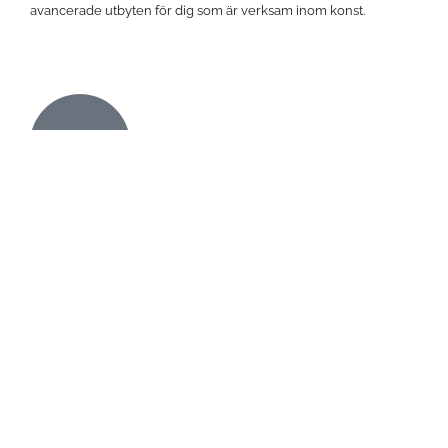
avancerade utbyten för dig som är verksam inom konst.
Erfarna kursutövare
Vårt nätverk av konstnärer har lång erfarenhet & stor kunskap
inom sina områden.
Lär av Konstnär i media