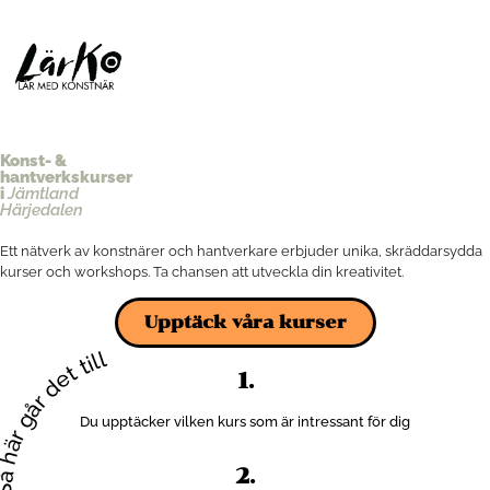
Konst- &
hantverks­kurser
i
Jämtland
Härjedalen
Ett nätverk av konstnärer och hantverkare erbjuder unika, skräddarsydda
kurser och workshops. Ta chansen att utveckla din kreativitet.
Upptäck våra kurser
å här går det till
1.
Du upptäcker vilken kurs som är intressant för dig
2.